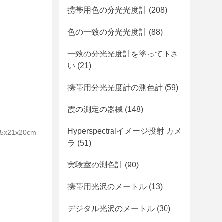
携帯用色の分光光度計
(208)
色の一致の分光光度計
(88)
一致の分光光度計を塗って下さ
い
(21)
携帯用分光光度計の測色計
(59)
霞の測定の器械
(148)
Hyperspectralイメージ投射 カメ
21x20cm
ラ
(51)
実験室の測色計
(90)
携帯用光沢のメートル
(13)
デジタル光沢のメートル
(30)