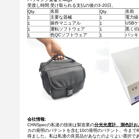
受渡し時間:受け取られる支払の後の3-20日。
名前
名前
Qty.
Qty.
主要な器械
電力線
1
1
操作マニュアル
USB
1
1
運転ソフトウェア
黒く/
1
1
色QCソフトウェア
パッキ
1
1
会社情報:
CHNSpecの私達の技術は製造業の
分光光度計、測色計お
カの発明のパテントを含む10の発明のパテント、今まで
得ました。私は私達の良質品があなたのよりよい選択で