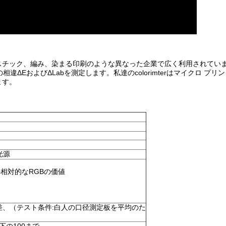
スチック、編み、染まる印刷のような異なった企業で広く利用されてい
色の相違ΔEおよびΔLabを測定します。私達のcolorimterはマイクロ プ
ます。
の光源
abの相対的なRGBの価値
準偏差、（テスト条件:白人の口径測定板を平均のた