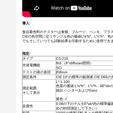
導入:
食品着色料のテスターは食糧、フルーツ、ペンキ、プラ
CIEの色空間に従うサンプル色の価値L*a*b*、L*c*h*、
でもそしていつでも試験結果を印刷するために使用でき
指定:
タイプ
CS-210
8/d （8°/diffused照明）
光発電機能
SCI
テストの港の直径
約8mm
測定条件
CIE 10°の標準の観測者;CIE D65
L*:1-100
色度の価値:L*a*b*、L*c*h、ΔE*
測定範囲
純白:ハンターおよびGanz
そして表示
黄色:イ
0.08の下のデルタE*ab*内の標
反復性
めの80回測定して下さい）