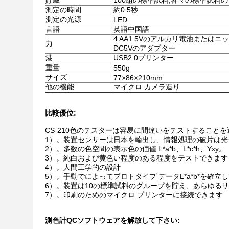
貯蔵
100組の標準試料;各々の標準試料の
測定の時間
約0.5秒
測定の光源
LED
言語
英語中国語
4 AA1.5Vのアルカリ電池またはニッ
力
DC5Vのアダプター
港
USB2.0プリンター
重量
550g
サイズ
77×86×210mm
他の機能
マイクロ カメラ造り
比較優位:
CS-210色のテスターは容易に間違いをテストするこ
1）。装置センサーは日本を輸出し、情報処理の破片は
2）。多数の色空間の表示色の価値:L*a*b、L*c*h、Yxy。
3）。純白および黄色い程度のある程度をテストできます
4）。人間工学的の設計
5）。手動でによってプロトタイプ データL*a*b*を確立
6）。装置は10の標準試料のグループを貯え、あらゆるサ
7）。印刷のためのマイクロ プリンターに接続できます
測色計QCソフトウェアを解放して下さい: