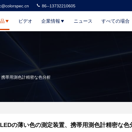
c@colorspec.cn
86--13732210605
品
ビデオ
企業情報
ニュース
すべての場合
、携帯用測色計精密な色分析
LEDの薄い色の測定装置、携帯用測色計精密な色