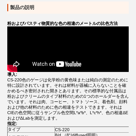
製品の説明
粉およびパスティ物質的な色の相違のメートルの比色方法
導入:
CS-220色のゲージは化学粉の黄色味または純白の測定のために
特に設計されています。それは材料が器械に入らないことを確
かめるべき密封された開きとあります。その標準的な付属品は
粉およびクリームのタイプ材料のための1つのホールダーを含ん
でいます。それは肉、コーヒー、トマト ソース、着色剤、顔料
および他の材料のために色の相違をテストできます。それは
CIEの色空間に従うサンプル色空間L*a*b*、L*c*h*、色の相違ΔE
およびΔLabを測定します。
指定:
タイプ
CS-220
8/d （8°/diffused照明）