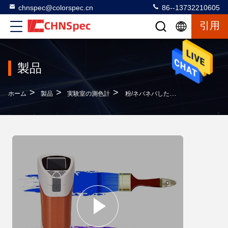
chnspec@colorspec.cn
86--13732210605
引用
製品
>
>
>
ホーム
製品
実験室の測色計
粉/ネバネバした物質的な実験室の測色計550gのライト級選手8mmの測定の口径