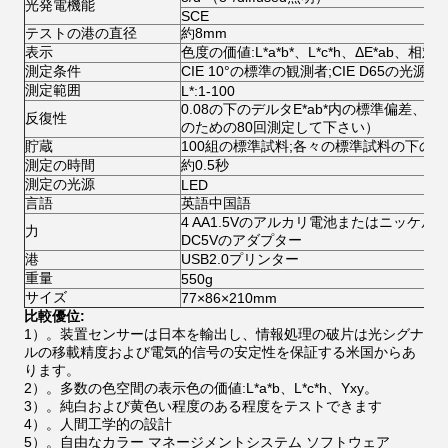
光発電機能
SCE
テストの港の直径
約8mm
表示
色度の価値:L*a*b*、L*c*h、ΔE*ab、
測定条件
CIE 10°の標準の観測者;CIE D65の光源
測定範囲
L*:1-100
0.08の下のデルタE*ab*内の標準偏差
反復性
のための80回測定して下さい）
貯蔵
100組の標準試料;各々の標準試料の下の1
測定の時間
約0.5秒
測定の光源
LED
言語
英語中国語
4 AA1.5Vのアルカリ電池またはニッケル金
力
DC5Vのアダプター
港
USB2.0プリンター
重量
550g
サイズ
77×86×210mm
比較優位:
1）。装置センサーは日本を輸出し、情報処理の破片は光シグナ
ルの移載精度および電気的信号の安定性を保証する米国からあ
ります。
2）。多数の色空間の表示色の価値:L*a*b、L*c*h、Yxy。
3）。純白および黄色い程度のある程度をテストできます
4）。人間工学的の設計
5）。自由なカラー マネージメントシステム ソフトウェア