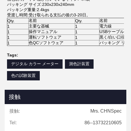
パッキング サイズ:230x230x240mm
パッキング重量:2.4kgs
受渡し時間:受け取られる支払の後の3-20日。
名前
名前
Qty.
Qty.
主要な器械
電力線
1
1
操作マニュアル
USBケーブル
1
1
運転ソフトウェア
黒く/白い口径測
1
1
色QCソフトウェア
パッキング リス
1
1
Tags:
デジタル カラー メーター
測色計装置
色の試験装置
接触
接触:
Mrs. CHNSpec
Tel:
86--13732210605