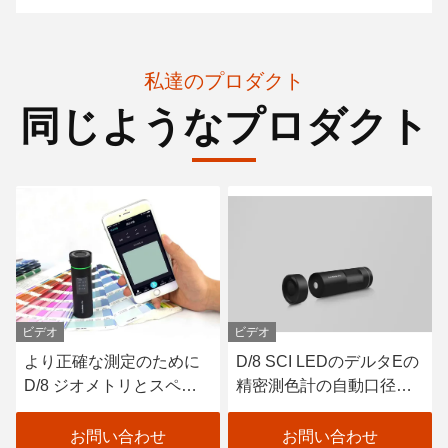
私達のプロダクト
同じようなプロダクト
ビデオ
ビデオ
より正確な測定のために
D/8 SCI LEDのデルタEの
D/8 ジオメトリとスペク
精密測色計の自動口径測
トルセンサーを搭載した
定 ペンキ色の検光子
カラーメーターPro
お問い合わせ
お問い合わせ