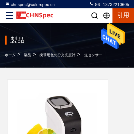
chnspec@colorspec.cn
86--13732210605
引用
製品
>
>
>
ホーム
製品
携帯用色の分光光度計
道センサーのAProfessionalの二重軽い分光光度計は生物学、イメージ色の検光子2°/10°観測角で使用する