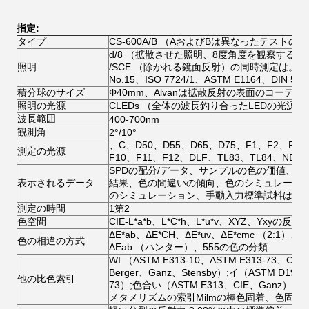
指定:
タイプ
CS-600A/B （AおよびBは異なったテスト
d/8 （拡散させた照明、8度角度を観察する）
照明
/SCE （除かれる鏡面反射）の同時測定は。（、J
No.15、ISO 7724/1、ASTM E1164、DIN 5
積分球のサイズ
Φ40mm、Alvanは拡散反射の表面のコーティ
照明の光源
CLEDs （全体の波長釣り合ったLEDの光源）
波長範囲
400-700nm
観測角
2°/10°
、C、D50、D55、D65、D75、F1、F2、F3
測定の光源
F10、F11、F12、DLF、TL83、TL84、NBF
SPDの配分/データ、サンプルの色の価値、色
表示されるデータ
結果、色の間違いの傾向、色のシミュレーシ
のシミュレーション、手動入力標準試料は、
測定の時間
1第2
色空間
CIE-L*a*b、L*C*h、L*u*v、XYZ、Yxyの反射率
ΔE*ab、ΔE*CH、ΔE*uv、ΔE*cmc （2:1）、Δ
色の相違の方式
ΔEab （ハンター）、555の色の分類
WI （ASTM E313-10、ASTM E313-73、C
Berger、Ganz、Stensby）;イ（ASTM D1925
他の比色索引
73）;色合い（ASTM E313、CIE、Ganz）
メタメリズムの索引Milmの棒色固着、色固着、