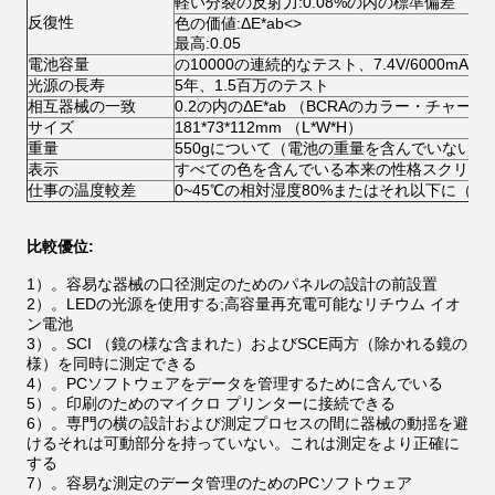
軽い分裂の反射力:0.08%の内の標準偏差
反復性
色の価値:ΔE*ab
<>
最高:0.05
電池容量
の10000の連続的なテスト、7.4V/6000mA
光源の長寿
5年、1.5百万のテスト
相互器械の一致
0.2の内のΔE*ab （BCRAのカラー・チャート
サイズ
181*73*112mm （L*W*H）
重量
550gについて（電池の重量を含んでいない）
表示
すべての色を含んでいる本来の性格スクリー
仕事の温度較差
0~45℃の相対湿度80%またはそれ以下に（3
比較優位:
1）。容易な器械の口径測定のためのパネルの設計の前設置
2）。LEDの光源を使用する;高容量再充電可能なリチウム イオ
ン電池
3）。SCI （鏡の様な含まれた）およびSCE両方（除かれる鏡の
様）を同時に測定できる
4）。PCソフトウェアをデータを管理するために含んでいる
5）。印刷のためのマイクロ プリンターに接続できる
6）。専門の横の設計および測定プロセスの間に器械の動揺を避
けるそれは可動部分を持っていない。これは測定をより正確に
する
7）。容易な測定のデータ管理のためのPCソフトウェア