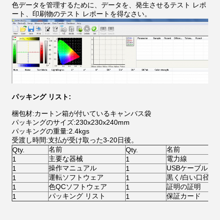
色データを管理するために、データを、発生させるテスト レポ
ート、印刷物のテスト レポートを得なさい。
パッキング リスト:
梱包材:カートン箱が付いているキャンバス袋
パッキングのサイズ:230x230x240mm
パッキングの重量:2.4kgs
受渡し時間:支払が受け取った3-20日後。
名前
名前
Qty.
Qty.
主要な器械
電力線
1
1
操作マニュアル
USBケーブル
1
1
運転ソフトウェア
黒く/白い口径測
1
1
色QCソフトウェア
証明の証明
1
1
パッキング リスト
保証カード
1
1