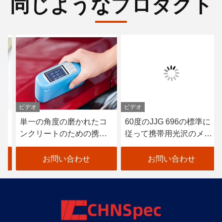
同じようなプロダクト
ビデオ
ビデオ
単一の角度の磨かれたコ
60度のJJG 696の標準に
ンクリートのための携帯
従って携帯用光沢のメー
用光沢のメートル0.1GU
トルの正確さ
の決断
お問い合わせ
お問い合わせ