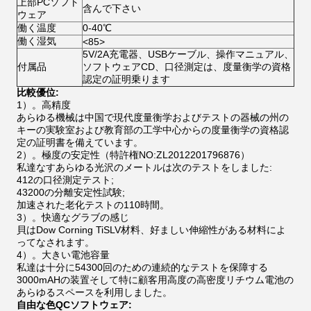
上部PCソフト
含んで下さい
ウェア
働く温度
0-40℃
働く湿気
<85>
5V/2A充電器、USBケーブル、操作マニュアル、
付属品
ソフトウェアCD、口径測定は、度量衡学の資格
認定の証明乗ります
比較優位:
1）。高精度
あらゆる機械は中国で現代度量衡学およびテストの器械の州の
キーの実験室および教育部の工学中心からの度量衡学の資格認
定の証明書を備えています。
2）。極度の安定性（特許権NO:ZL2012201796876）
私達なすあらゆる光沢のメートルは次のテストをしました:
412の口径測定テスト;
43200の分離安定性試験;
加速された老化テストの110時間。
3）。快適なグラブの感じ
貝はDow Corning TiSLV材料、好ましい伸縮性がある材料によ
ってなされます。
4）。大きい電池容量
私達は十分に54300回のための連続的なテストを保障する
3000mAHの装置そして特に顧客用高度の高密度リチウム電池の
あらゆるスペースを利用しました。
自由な色QCソフトウェア: