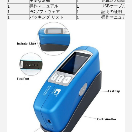
主要な器械
充電器の頭部
1
1
操作マニュアル
USBケーブル
1
1
PCソフトウェア
証明の証明
1
1
パッキング リスト
操作マニュアル
1
1