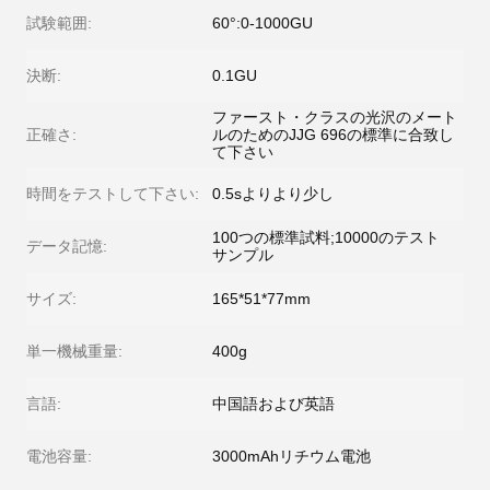
試験範囲:
60°:0-1000GU
決断:
0.1GU
ファースト・クラスの光沢のメート
正確さ:
ルのためのJJG 696の標準に合致し
て下さい
時間をテストして下さい:
0.5sよりより少し
100つの標準試料;10000のテスト
データ記憶:
サンプル
サイズ:
165*51*77mm
単一機械重量:
400g
言語:
中国語および英語
電池容量:
3000mAhリチウム電池