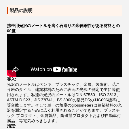
製品の説明
携帯用光沢のメートルを磨く石造りの床伸縮性がある材料との
60度
導入:
光沢のメートルはペンキ、プラスチック、金属、製陶術、花こ
う岩のタイル、建築材料のために表面の光沢の測定で主に等使
用されます。私達の光沢のメートルは
DIN 67530、ISO 2813、
ASTM D 523、JIS Z8741、BS 3900の部品D5のJJG696標準に
等
合致します
。そして
単一の角度のglossmetersは建築材料の光
沢を測定するために広く利用されることができます、プラスチ
ック プロダクト、金属製品、陶磁器プロダクトおよび自動車付
属品、等電気めっきします。
指定: