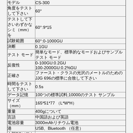
モデル
CS-300
角度をテスト
60°
して下さい
テストして下
さいわずかな
60°:9*15
シミ（mm）
を
試験範囲
60°:0-1000GU
決断
0.1GU
簡単なモード、標準的なモードおよびサンプル
テスト モード
テスト モード
0-100GU:0.2GU
反復性
100-2000GU:0.2%GU
ファースト・クラスの光沢のメートルのための
正確さ
JJG 696の標準に合致して下さい
時間をテスト
0.5s
して下さい
データ記憶
100つの標準試料;10000のテスト サンプル
サイズ
165*51*77 （L*W*H）
（mm）
重量
400gについて
言語
中国語および英語
電池容量
3000mAhリチウム電池
港
USB、Bluetooth （任意）