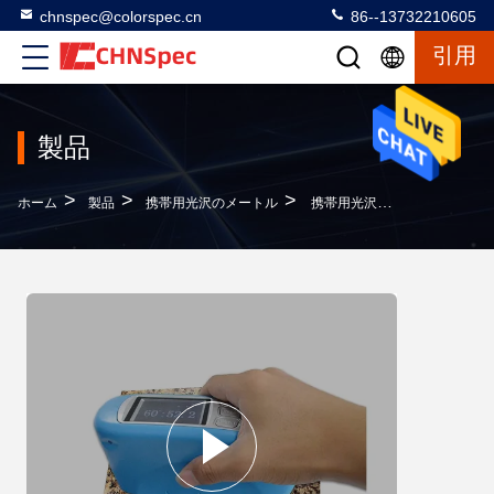
chnspec@colorspec.cn
86--13732210605
引用
製品
>
>
>
ホーム
製品
携帯用光沢のメートル
携帯用光沢のメートルを磨く石造りの床伸縮性がある材料との60度