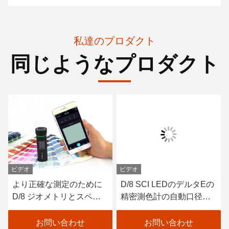
私達のプロダクト
同じようなプロダクト
ビデオ
ビデオ
より正確な測定のために
D/8 SCI LEDのデルタEの
D/8 ジオメトリとスペク
精密測色計の自動口径測
トルセンサーを搭載した
定 ペンキ色の検光子
カラーメーターPro
お問い合わせ
お問い合わせ