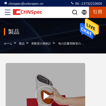
chnspec@colorspec.cn
86--13732210605
引用
製品
>
>
>
ホーム
製品
実験室の測色計
色の読書実験室の測色計77x86x210mmの小型の人間工学的の設計