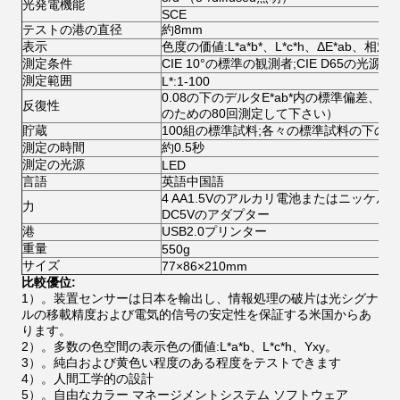
光発電機能
SCE
テストの港の直径
約8mm
表示
色度の価値:L*a*b*、L*c*h、ΔE*ab、
測定条件
CIE 10°の標準の観測者;CIE D65の光源
測定範囲
L*:1-100
0.08の下のデルタE*ab*内の標準偏差
反復性
のための80回測定して下さい）
貯蔵
100組の標準試料;各々の標準試料の下の1
測定の時間
約0.5秒
測定の光源
LED
言語
英語中国語
4 AA1.5Vのアルカリ電池またはニッケル金
力
DC5Vのアダプター
港
USB2.0プリンター
重量
550g
サイズ
77×86×210mm
比較優位:
1）。装置センサーは日本を輸出し、情報処理の破片は光シグナ
ルの移載精度および電気的信号の安定性を保証する米国からあ
ります。
2）。多数の色空間の表示色の価値:L*a*b、L*c*h、Yxy。
3）。純白および黄色い程度のある程度をテストできます
4）。人間工学的の設計
5）。自由なカラー マネージメントシステム ソフトウェア