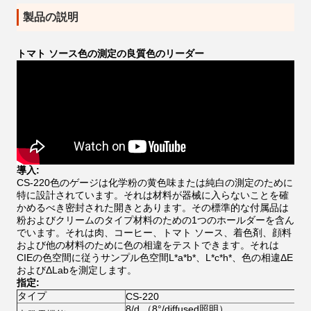
製品の説明
トマト ソース色の測定の良質色のリーダー
導入:
CS-220色のゲージは化学粉の黄色味または純白の測定のために
特に設計されています。それは材料が器械に入らないことを確
かめるべき密封された開きとあります。その標準的な付属品は
粉およびクリームのタイプ材料のための1つのホールダーを含ん
でいます。それは肉、コーヒー、トマト ソース、着色剤、顔料
および他の材料のために色の相違をテストできます。それは
CIEの色空間に従うサンプル色空間L*a*b*、L*c*h*、色の相違ΔE
およびΔLabを測定します。
指定:
タイプ
CS-220
8/d （8°/diffused照明）