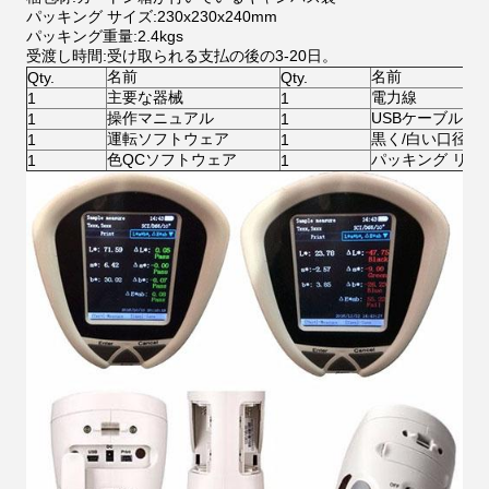
パッキング サイズ:230x230x240mm
パッキング重量:2.4kgs
受渡し時間:受け取られる支払の後の3-20日。
名前
名前
Qty.
Qty.
主要な器械
電力線
1
1
操作マニュアル
USBケーブル
1
1
運転ソフトウェア
黒く/白い口径測
1
1
色QCソフトウェア
パッキング リス
1
1