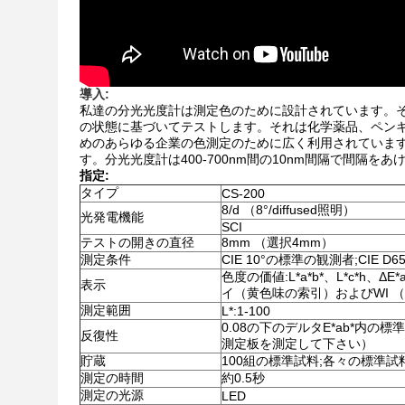
導入:
私達の分光光度計は測定色のために設計されています。そ
の状態に基づいてテストします。それは化学薬品、ペン
めのあらゆる企業の色測定のために広く利用されています
す。分光光度計は400-700nm間の10nm間隔で間隔をあけ
指定:
タイプ
CS-200
8/d （8°/diffused照明）
光発電機能
SCI
テストの開きの直径
8mm （選択4mm）
測定条件
CIE 10°の標準の観測者;CIE D
色度の価値:L*a*b*、L*c*h、Δ
表示
イ（黄色味の索引）およびWI 
測定範囲
L*:1-100
0.08の下のデルタE*ab*内
反復性
測定板を測定して下さい）
貯蔵
100組の標準試料;各々の標準試
測定の時間
約0.5秒
測定の光源
LED