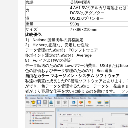
言語
英語中国語
4 AA1.5Vのアルカリ電池または
力
DC5Vのアダプター
港
USB2.0プリンター
重量
550g
サイズ
77×86×210mm
比較優位:
1）.National度量衡学の資格認定
2）.Higherの正確な、安定した性能
データ管理のための3）.PCソフトウェア
多ポイント測定のための4）.Average
5）.ForイおよびWIの測定
データ転送のための6.Lowパワー消費量、USBまたはBluet
色の評価およびデータ管理のための7）.Best選択
自由なカラー マネージメントシステム ソフトウェア
私達の装置は成長したPC管理ソフトウェアとあります。
ができ、色データを管理するために、データを、発生させ
者がより容易な仕事を大いに終えるのを助けます。（ソ