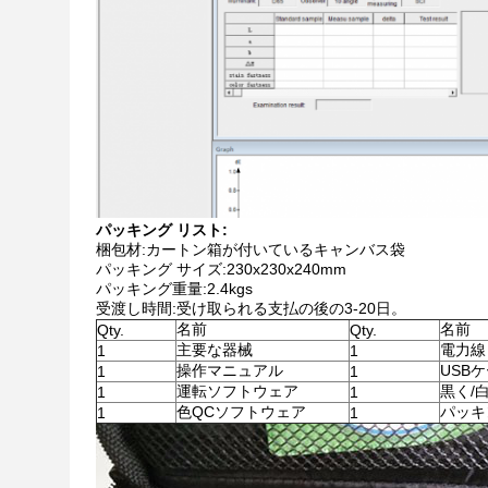
パッキング リスト:
梱包材:カートン箱が付いているキャンバス袋
パッキング サイズ:230x230x240mm
パッキング重量:2.4kgs
受渡し時間:受け取られる支払の後の3-20日。
名前
名前
Qty.
Qty.
主要な器械
電力線
1
1
操作マニュアル
USB
1
1
運転ソフトウェア
黒く/
1
1
色QCソフトウェア
パッキ
1
1