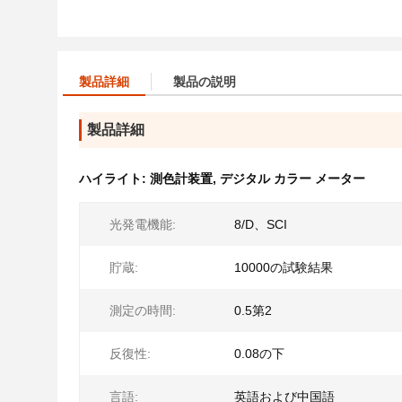
製品詳細
製品の説明
製品詳細
ハイライト:
測色計装置
,
デジタル カラー メーター
光発電機能:
8/D、SCI
貯蔵:
10000の試験結果
測定の時間:
0.5第2
反復性:
0.08の下
言語:
英語および中国語