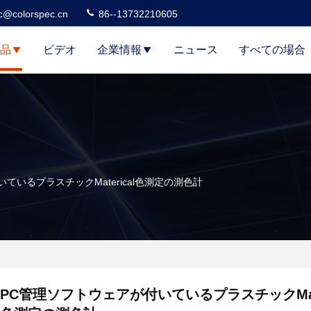
c@colorspec.cn
86--13732210605
品
ビデオ
企業情報
ニュース
すべての場合
ているプラスチックMaterical色測定の測色計
PC管理ソフトウェアが付いているプラスチックMate