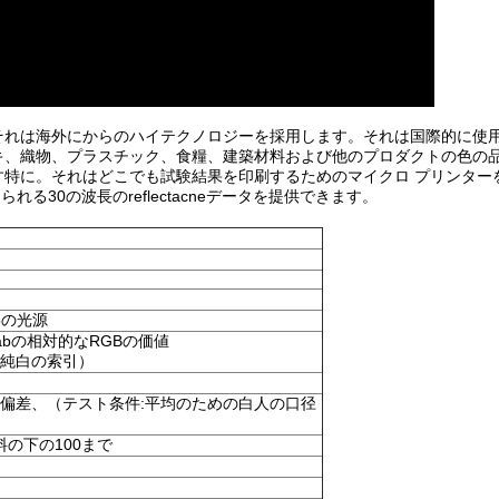
れは海外にからのハイテクノロジーを採用します。それは国際的に使用さ
キ、織物、プラスチック、食糧、建築材料および他のプロダクトの色の
特に。それはどこでも試験結果を印刷するためのマイクロ プリンター
られる30の波長のreflectacneデータを提供できます。
65の光源
E*abの相対的なRGBの価値
（純白の索引）
の標準偏差、（テスト条件:平均のための白人の口径
料の下の100まで