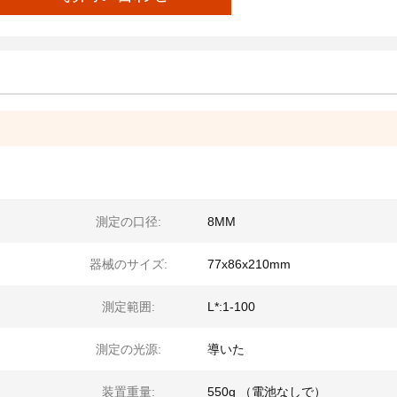
測定の口径:
8MM
器械のサイズ:
77x86x210mm
測定範囲:
L*:1-100
測定の光源:
導いた
装置重量:
550g （電池なしで）