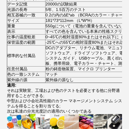
データ記憶
20000の試験結果
光源の長寿
5年、1.5百万のテスト
相互器械の一致
0.2の内のΔE*ab （BCRAのカラー・チャート
サイズ
181*73*112mm （L*W*H）
重量
550gについて（電池の重量を含んでいない）
表示
すべての色を含んでいる本来の性格スクリー
仕事の温度較差
0~45℃の相対湿度80%またはそれ以下に（3
保管温度の範囲
-25℃への55℃の相対湿度80%またはそれ以下
DCのアダプター、リチウム電池、マニュアル
ソフトウェア、ドライブ ソフトウェア、電子
標準的な付属品
システム ガイド、USBケーブル、黒く/白い
板、携帯用袋、電子カラー・チャート、測定お
任意付属品
粉の鋳造物装置、マイクロ プリンター
色の一致システム
マッチ
紫外線の源
紫外線の源なし
適用:
それは実験室、工場および色のテストを必要とする他に分野適
用することができる;
中型および小会社高性能のカラー マネージメントシステム シス
テムを得ることを割り当てる;
次は私達の分光光度計の適用のいくつかである