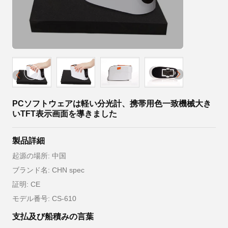
PCソフトウェアは軽い分光計、携帯用色一致機械大き
いTFT表示画面を導きました
製品詳細
起源の場所: 中国
ブランド名: CHN spec
証明: CE
モデル番号: CS-610
支払及び船積みの言葉