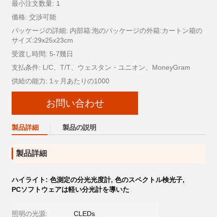
最小注文数量: 1
価格: 交渉可能
パッケージの詳細: 内部箱:泡のパッケージの外箱:カートン箱の
サイズ:29x25x23cm
受渡し時間: 5-7幾日
支払条件: L/C、T/T、ウェスタン・ユニオン、MoneyGram
供給の能力: 1ヶ月あたりの1000
お問い合わせ
製品詳細
製品の説明
製品詳細
ハイライト:
色測定の分光光度計
,
色のスペクトル検光子
,
PCソフトウェアは軽い分光計を導いた
照明の光源:
CLEDs