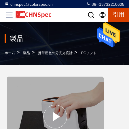
chnspec@colorspec.cn
86--13732210605
引用
製品
>
>
>
ホーム
製品
携帯用色の分光光度計
PCソフトウェアは軽い分光計、携帯用色一致機械大きいTFT表示画面を導きました