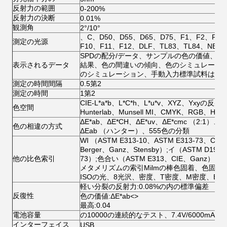
反射力の範囲
0-200%
反射力の決断
0.01%
観測角
2°/10°
、C、D50、D55、D65、D75、F1、F2、F3
測定の光源
F10、F11、F12、DLF、TL83、TL84、NBF
SPDの配分/データ、サンプルの色の価値、色
表示されるデータ
結果、色の間違いの傾向、色のシミュレーシ
のシミュレーション、手動入力標準試料は、
測定の時間間隔
0.5第2
測定の時間
1第2
CIE-L*a*b、L*C*h、L*u*v、XYZ、Yxyの反射
色空間
Hunterlab、Munsell MI、CMYK、RGB、HSB
ΔE*ab、ΔE*CH、ΔE*uv、ΔE*cmc （2:1）、Δ
色の相違の方式
ΔEab （ハンター）、555色の分類
WI （ASTM E313-10、ASTM E313-73、C
Berger、Ganz、Stensby）;イ（ASTM D1925
他の比色索引
73）;色合い（ASTM E313、CIE、Ganz）
メタメリズムの索引Milmの棒色固着、色固着
ISOの光、8光沢、密度、T密度、M密度、E密
軽い分裂の反射力:0.08%の内の標準偏差
反復性
色の価値:ΔE*ab
<>
最高:0.04
電池容量
の10000の連続的なテスト、7.4V/6000mA
インターフェイス
USB