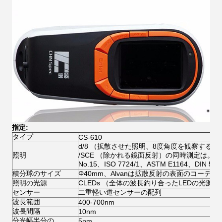
指定:
タイプ
CS-610
d/8 （拡散させた照明、8度角度を観察する）
照明
/SCE （除かれる鏡面反射）の同時測定は。（、J
No.15、ISO 7724/1、ASTM E1164、DIN 5
積分球のサイズ
Φ40mm、Alvanは拡散反射の表面のコーティ
照明の光源
CLEDs （全体の波長釣り合ったLEDの光源）
センサー
二重軽い道センサーの配列
波長範囲
400-700nm
波長間隔
10nm
分光幅半分の
5nm