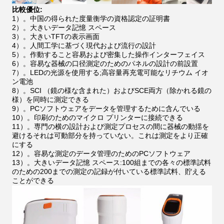
比較優位:
1）。中国の得られた度量衡学の資格認定の証明書
2）。大きいデータ記憶 スペース
3）。大きいTFTの表示画面
4）。人間工学に基づく現代および流行の設計
5）。作動すること容易および密集した操作インターフェイス
6）。容易な器械の口径測定のためのパネルの設計の前設置
7）。LEDの光源を使用する;高容量再充電可能なリチウム イオ
ン電池
8）。SCI （鏡の様な含まれた）およびSCE両方（除かれる鏡の
様）を同時に測定できる
9）。PCソフトウェアをデータを管理するために含んでいる
10）。印刷のためのマイクロ プリンターに接続できる
11）。専門の横の設計および測定プロセスの間に器械の動揺を
避けるそれは可動部分を持っていない。これは測定をより正確
にする
12）。容易な測定のデータ管理のためのPCソフトウェア
13）。大きいデータ記憶 スペース:100組までの各々の標準試料
のための200までの測定の記録が付いている標準試料、貯える
ことができる