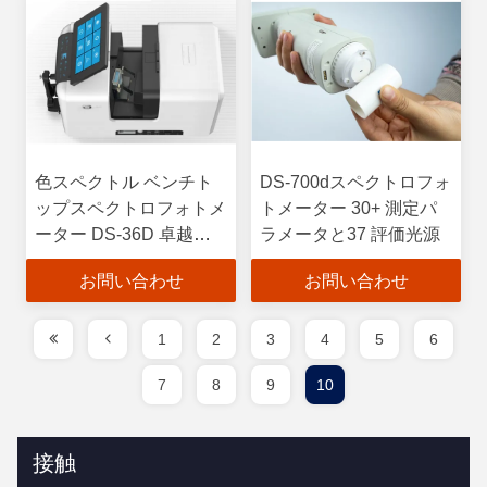
色スペクトル ベンチト
DS-700dスペクトロフォ
ップスペクトロフォトメ
トメーター 30+ 測定パ
ーター DS-36D 卓越し
ラメータと37 評価光源
た器具間の一致性
お問い合わせ
お問い合わせ
1
2
3
4
5
6
7
8
9
10
接触