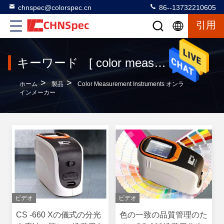
chnspec@colorspec.cn
86--13732210605
引用
キーワード [ color measurement instruments ] マッチ 120 製品
>
>
ホーム
製品
Color Measurement Instruments オンラ
インメーカー
ビデオ
ビデオ
CS -660 Xの儀式の分光
色の一致の品質管理のた