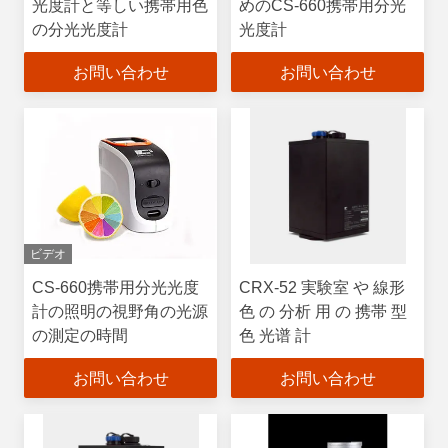
光度計と等しい携帯用色
めのCS-660携帯用分光
の分光光度計
光度計
お問い合わせ
お問い合わせ
ビデオ
CS-660携帯用分光光度
CRX-52 実験室 や 線形
計の照明の視野角の光源
色 の 分析 用 の 携帯 型
の測定の時間
色 光谱 計
お問い合わせ
お問い合わせ