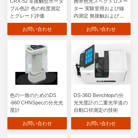
CRX-52 非接触型ポータ
携帯色光スペクトロメー
ブル色計 色の粒度測定
ター 実験室用および線
とグレード評価
内測定 無接触および
CRX-52モード
お問い合わせ
お問い合わせ
色の一致のためのDS
DS-36D Benchtopの分
-660 CHNSpecの分光光
光光度計の二重光学道の
度計
自動口径測定の技術
お問い合わせ
お問い合わせ