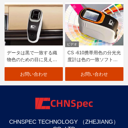
ビデオ
ビデオ
する織
CS -610携帯用色の分光光
CS -580煉瓦および
見える
度計は色の一致ソフトウ
色の色を測定する携
します
ェアと接続します
色の分光光度計
せ
お問い合わせ
お問い合わせ
CHNSPEC TECHNOLOGY （ZHEJIANG）