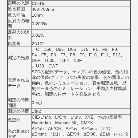
照明の光源
CLEDs
波長範囲
400-700nm
波長間隔
10nm
反射力の範
0-200%
囲
反射力の決
0.01%
断
観測角
2°/10°
、C、D50、D55、D65、D75、F1、F2、F3、
F4、F5、F6、F7、F8、F9、F10、F11、F12、
測定の光源
DLF、TL83、TL84、NBF
、U30、CWF
SPDの配分/データ、サンプルの色の価値、色の相
違の価値/グラフ、パス/失敗の結果、色の間違いの
表示される
傾向、色のシミュレーション、表示測定区域、歴
データ
史データ色のシミュレーション、手動入力標準試
料は、測定のレポートを発生させる
測定の時間
0.5秒
間隔
測定の時間
1第2
CIE-L*a*b、L*C*h、L*u*v、XYZ、Yxyの反射率、
色空間
Hunterlab、Munsell MI、CMYK
ΔE*ab、ΔE*CH、ΔE*uv、ΔE*cmc （2:1）、
色の相違の
ΔE*cmc （1:1）、ΔE*94、ΔE*00、ΔEab （ハンタ
方式