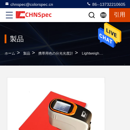
chnspec@colorspec.cn
86--13732210605
引用
製品
>
>
>
ホーム
製品
携帯用色の分光光度計
Lightweighの測色計の手持ち型の分光光度計原子車のペンキの走査器