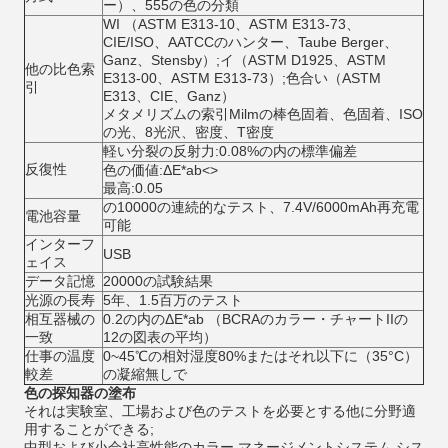
ー）、555の色の分類
WI （ASTM E313-10、ASTM E313-73、
CIE/ISO、AATCCのハンター、Taube Berger、
Ganz、Stensby）;イ（ASTM D1925、ASTM
他の比色索
E313-00、ASTM E313-73）;色合い（ASTM
引
E313、CIE、Ganz）
メタメリズムの索引Milmの棒色固着、色固着、ISO
の光、8光沢、密度、T密度
軽い分裂の反射力:0.08%の内の標準偏差
反復性
色の価値:ΔE*ab
<>
最高:0.05
の10000の連続的なテスト、7.4V/6000mAh再充電
電池容量
可能
インターフ
USB
ェイス
データ記憶
20000の試験結果
光源の長寿
5年、1.5百万のテスト
相互器械の
0.2の内のΔE*ab （BCRAのカラー・チャートIIの
一致
12の図表の平均）
仕事の温度
0~45℃の相対湿度80%またはそれ以下に（35°C）
較差
の凝縮無しで
色の探知器の
塗布
それは実験室、工場および色のテストを必要とする他に分野適
用することができる;
中型および小会社高性能のカラー マネージメントシステム シス