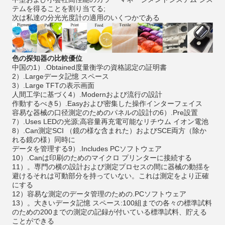
テムを得ることを割り当てる;
次は私達の分光光度計の適用のいくつかである
色の探知器の
比較優位
中国の1）.Obtained度量衡学の資格認定の証明書
2）.Largeデータ記憶 スペース
3）.Large TFTの表示画面
人間工学に基づく4）.Modernおよび流行の設計
作動するべき5）.Easyおよび密集した操作インターフェイス
容易な器械の口径測定のためのパネルの設計の6）.Pre設置
7）.Uses LEDの光源;高容量再充電可能なリチウム イオン電池
8）.Can測定SCI （鏡の様な含まれた）およびSCE両方（除か
れる鏡の様）同時に
データを管理する9）.Includes PCソフトウェア
10）.Canは印刷のためのマイクロ プリンターに接続する
11）。専門の横の設計および測定プロセスの間に器械の動揺を
避けるそれは可動部分を持っていない。これは測定をより正確
にする
12）容易な測定のデータ管理のための.PCソフトウェア
13）。大きいデータ記憶 スペース:100組までの各々の標準試料
のための200までの測定の記録が付いている標準試料、貯える
ことができる