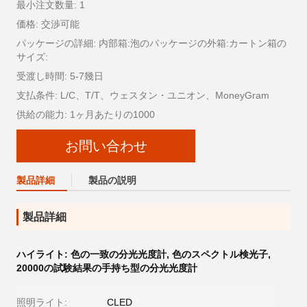
最小注文数量: 1
価格: 交渉可能
パッケージの詳細: 内部箱:泡のパッケージの外箱:カートン箱の
サイズ:
受渡し時間: 5-7幾日
支払条件: L/C、T/T、ウェスタン・ユニオン、MoneyGram
供給の能力: 1ヶ月あたりの1000
お問い合わせ
製品詳細
製品の説明
製品詳細
ハイライト:
色の一致の分光光度計
,
色のスペクトル検光子
,
20000の試験結果の手持ち型の分光光度計
照明ライト:
CLED