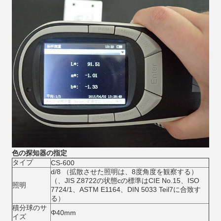
色の探知器の指定
タイプ
CS-600
d/8 （拡散させた照明は、8度角度を観察する）
（、JIS Z8722の状態cの標準はCIE No.15、ISO
照明
7724/1、ASTM E1164、DIN 5033 Teil7に合致す
る）
積分球のサ
Φ40mm
イズ