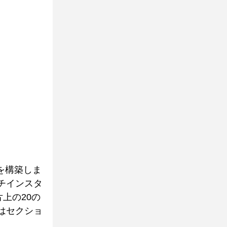
トを構築しま
チインスタ
上の20の
はセクショ