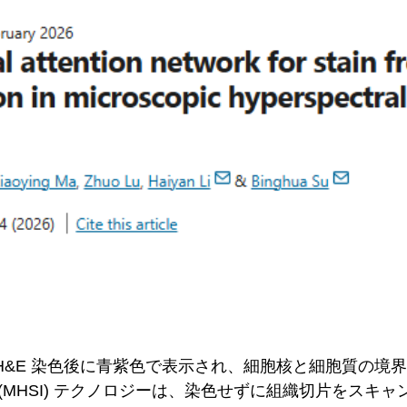
&E 染色後に青紫色で表示され、細胞核と細胞質の境
MHSI) テクノロジーは、染色せずに組織切片をスキャ