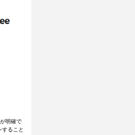
界が明確で
ンすること