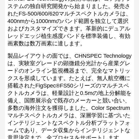
ステムの独自研究開発から始まりました。発売さ
れたFS-500/600/620マルチスペクトルカメラは、
400nmから1000nmのバンド範囲を独立して選択
およびカスタマイズできます。革新的にデュアル
レッドエッジ植生感度バンドを標準装備し、有効
画素数は数万画素に達します。
製品レイアウトの面では、CHNSPEC Technology
は、実験室グレードの顕微鏡分光計から産業グレ
ードのオンライン監視機器まで、完全なマトリッ
クスを形成しています。たとえば、無人航空機に
搭載されたFigSpec®FS50シリーズのマルチスペ
クトルカメラは、軽量設計と0.5mの地上分解能を
備え、国際展示会で既存のメーカーと競い合い、
多数の海外注文を獲得しました。Color Spectrum
マルチスペクトルカメラは、深層学習に基づいた
インテリジェントなスペクトル分析プラットフォ
ームであり、データ収集からインテリジェントな
意思決定まで、全プロセスをサポートします。