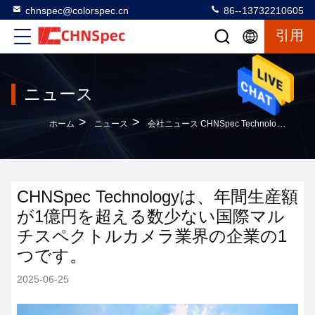
chnspec@colorspec.cn
86--13732210605
引用
ニュース
>
>
ホーム
ニュース
会社ニュース CHNSpec Technologyは、年間生産額が1億円を超える数少ない国際マルチスペクトルカメラ業界の企業の1つです。
CHNSpec Technologyは、年間生産額
が1億円を超える数少ない国際マル
チスペクトルカメラ業界の企業の1
つです。
2025-06-25