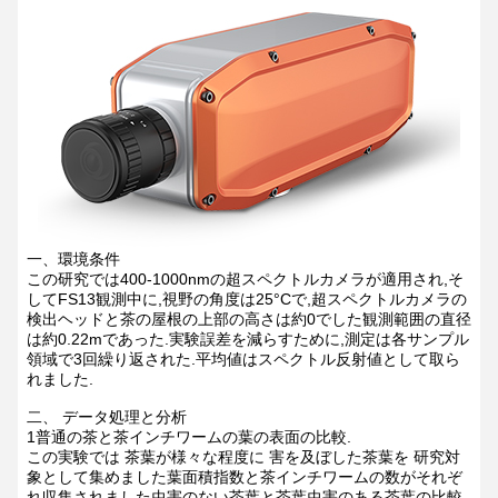
一、環境条件
この研究では400-1000nmの超スペクトルカメラが適用され,そ
してFS13観測中に,視野の角度は25°Cで,超スペクトルカメラの
検出ヘッドと茶の屋根の上部の高さは約0でした観測範囲の直径
は約0.22mであった.実験誤差を減らすために,測定は各サンプル
領域で3回繰り返された.平均値はスペクトル反射値として取ら
れました.
二、 データ処理と分析
1普通の茶と茶インチワームの葉の表面の比較.
この実験では 茶葉が様々な程度に 害を及ぼした茶葉を 研究対
象として集めました葉面積指数と茶インチワームの数がそれぞ
れ収集されました虫害のない茶葉と茶葉虫害のある茶葉の比較