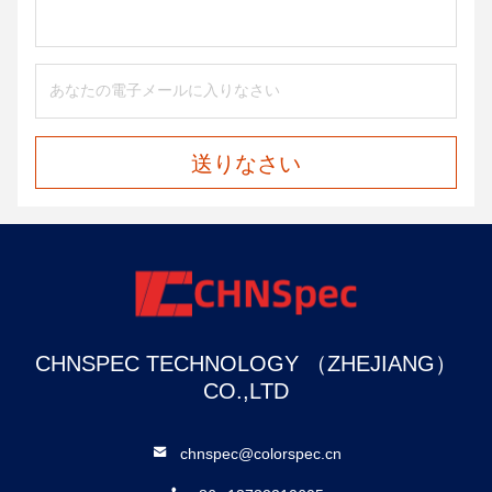
送りなさい
CHNSPEC TECHNOLOGY （ZHEJIANG）
CO.,LTD
chnspec@colorspec.cn