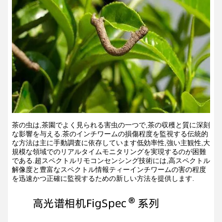
茶の虫は,茶園でよく見られる害虫の一つで,茶の収穫と質に深刻
な影響を与える.茶のインチワームの損傷程度を監視する伝統的
な方法は主に手動調査に依存しています低効率性,強い主観性,大
規模な領域でのリアルタイムモニタリングを実現するのが困難
である.超スペクトルリモコンセンシング技術には,高スペクトル
解像度と豊富なスペクトル情報ティーインチワームの害の程度
を迅速かつ正確に監視するための新しい方法を提供します.