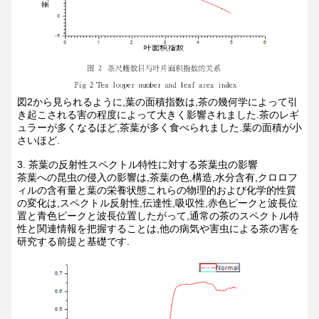
図2から見られるように,葉の面積指数は,茶の幾何学によって引
き起こされる害の程度によって大きく影響されました.茶のレギ
ュラーが多くなるほど,茶葉が多く食べられました.葉の面積が小
さいほど.
3. 茶葉の反射性スペクトル特性に対する茶葉虫の影響
茶葉への昆虫の侵入の影響は,茶葉の色,構造,水分含有,クロロフ
ィルの含有量と葉の栄養状態これらの物理的および化学的性質
の変化は,スペクトル反射性,伝達性,吸収性,赤色ピークと波長位
置と青色ピークと波長位置したがって,通常の茶のスペクトル特
性と関連情報を把握することは,他の病気や害虫による茶の害を
研究する前提と基礎です.