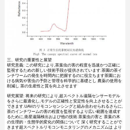
三、研究の重要性と展望
研究意義: この研究により,茶葉虫の害の程度を迅速かつ正確に
監視するための新しい技術手段が提供されています.茶園の茶イ
ンチワームの発生を時間内に把握するのに役立ちます茶園にお
ける病気や害虫の予防と管理を科学的に基礎とし 農薬の使用を
削減し 茶の生産性と質を向上させます
研究展望: 将来の研究により,超スペクトル遠隔センサーモデル
をさらに最適化し,モデルの正確性と安定性を向上させることが
できます.UAVのリモコンセンシングと組み合わせられるさらに,
茶のインチワームの害の程度を監視するより広い範囲を達成す
るために,衛星遠隔検出および他の技術.茶葉虫の害と 茶葉の木
の生理的・生態学的変化の関係について 深く研究することがで
きます超スペクトルリモコンモニタリングのメカニズムは より