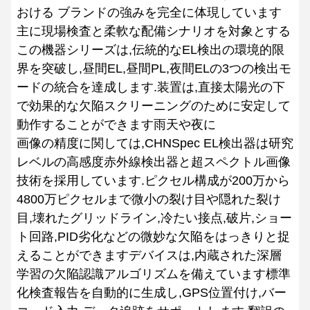
おける ブランドの強みを完全に体現しています
主に現場検査と柔軟な配備シナリオを対象とする
この機器シリーズは,伝統的なEL検出の環境的限
界を突破し,昼間EL,昼間PL,夜間ELの3つの検出モ
ードの統合を達成します.装置は,直接太陽光の下
で効果的な欠陥スクリーニングのために安定して
動作することができます雨天や夜に
画像の精度に関しては,CHNSpec EL検出器は研究
レベルの高感度赤外線検出器と超スペクトル画像
技術を採用しています.ピクセル構成が200万から
4800万ピクセルまで微小の裂け目や隠れた裂け
目,壊れたグリッドライン,冷たい接点,破片,ショー
ト回路,PID劣化などの微妙な欠陥をはっきりと捉
えることができますデバイスは,内蔵された深層
学習の欠陥認識アルゴリズムを備えています標準
化検査報告を自動的に生成し,GPS位置付け,バー