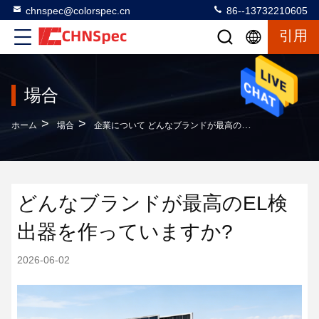
chnspec@colorspec.cn
86--13732210605
引用
場合
>
>
ホーム
場合
企業について どんなブランドが最高のEL検出器を作っていますか?
どんなブランドが最高のEL検
出器を作っていますか?
2026-06-02