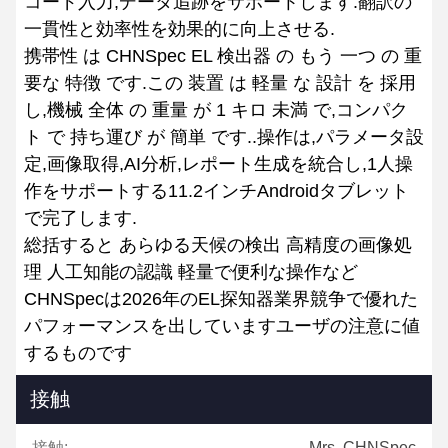
コード入力,データ追跡をサポートします.翻訳の
一貫性と効率性を効果的に向上させる.
携帯性 は CHNSpec EL 検出器 の もう 一つ の 重
要な 特徴 です.この 装置 は 軽量 な 設計 を 採用
し,機械 全体 の 重量 が 1 キロ 未満 で,コンパク
ト で 持ち運び が 簡単 です..操作は,パラメータ設
定,画像取得,AI分析,レポート生成を統合し,1人操
作をサポートする11.2インチAndroidタブレット
で完了します.
総括すると あらゆる天候の検出 高精度の画像処
理 人工知能の認識 軽量で便利な操作など
CHNSpecは2026年のEL探知器業界競争で優れた
パフォーマンスを出していますユーザの注意に値
するものです
接触
接触:
Mrs. CHNSpec