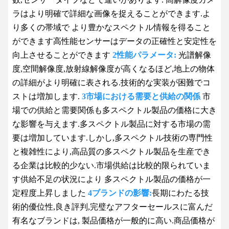
ラはより明確で詳細な画像を捉えることができます.よ
り多くの帯域で より豊かなスペクトル情報を得ること
ができます高性能センサーはデータの正確性と安定性を
向上させることができます
2性能パラメータ:
光譜解像
度,空間解像度,放射線解像度が高くなるほど,地上の物体
の詳細がより明確に表される.技術的な実装が困難でコ
ストは増加します.
3市場における需要と供給の関係
市
場での供給と需要関係も多スペクトル製品の価格に大き
な影響を与えます.多スペクトル製品に対する市場の需
要は増加しています.しかし,多スペクトル技術の専門性
と複雑性により,高品質の多スペクトル製品を生産でき
る企業は比較的少ない.市場供給は比較的限られていま
す供給不足の状況により 多スペクトル製品の価格が一
定程度上昇しました
4ブランドの影響:
長期にわたる技
術的優位性,良き評判,完璧なアフターセールスに富んだ
有名なブランドは, 製品価格が一般的に高い.商品価格が