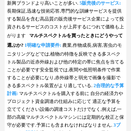
新興ブランドより高いことが多い.
5販売後のサービス:
長期保証,迅速な技術応答,専門的な訓練サービスを提供
する製品を含む高品質の販売後サービス企業によって投
資されるサービスのコストが上昇するにつれて価格も上
がります
マルチスペクトルを買ったときにどうやって
選ぶか?
1明確な申請要件:
農業,作物成長,病害,害虫のモ
ニタリングなどでは,植物の特徴を反映できる多スペク
トル製品の近赤外線および他の特定の帯に焦点を当てる
ことが必要です安全監視では,夜間や低照明条件で作業
することが必要になり,
赤外線帯と弱光で画像を撮影で
きる多スペクトル装置がより適している.
2合理的な予算
計画:
マルチスペクトルを購入する前に 自分の経済力や
プロジェクト資金調達の仕組みに応じて 適正な予算を
立ててください設備の調達コストだけでなく,例えば,一
部の高級マルチスペクトルマシンには定期的な校正と保
守が必要です.予算にも含まれなければなりません.
3ブ