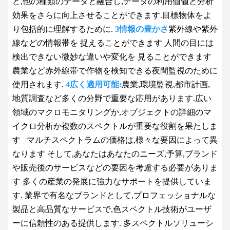
ど,他の種類のデータと融合し,データの利用価値と分析
効果をさらに向上させることができます.目標物体をよ
り包括的に理解するために.
3情報の豊かさ
紫外線や紫外
線などの情報帯を 捉えることができます 人間の目には
検出できない微妙な違いや変化を 見ることができます
農業など赤外線帯で作物を検知できる
夜間監視のために
使用されます.
4広く適用可能:
農業,環境監視,都市計画,
地質調査など多くの分野で重要な応用があります.広い
領域のマクロモニタリングか,オブジェクトの詳細のマ
イクロ分析か複数のスペクトルが重要な役割を果たしま
す
マルチスペクトラムの価格は,様々な要因によって異
なります そして,あなたはあなたのニーズ,予算,ブランド
や販売後のサービスなどの要因を考慮する必要がありま
す
多くの産業の発展に強力なサポートを提供していま
す. 業界で有名なブランドとして,プロフェッショナルな
製品と高品質なサービスで,色スペクトル技術がユーザ
ーに信頼性のある提供します. 多スペクトルソリューシ