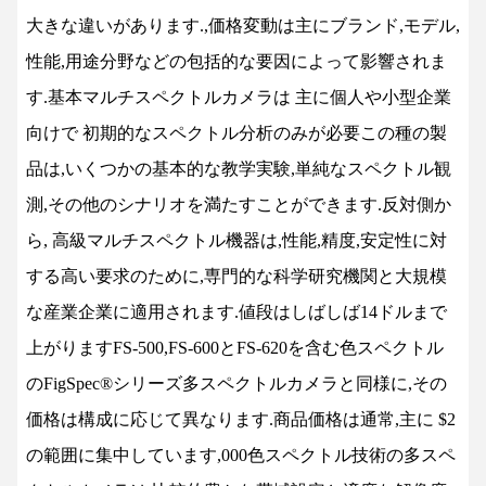
大きな違いがあります.,価格変動は主にブランド,モデル,
性能,用途分野などの包括的な要因によって影響されま
す.基本マルチスペクトルカメラは 主に個人や小型企業
向けで 初期的なスペクトル分析のみが必要この種の製
品は,いくつかの基本的な教学実験,単純なスペクトル観
測,その他のシナリオを満たすことができます.反対側か
ら, 高級マルチスペクトル機器は,性能,精度,安定性に対
する高い要求のために,専門的な科学研究機関と大規模
な産業企業に適用されます.値段はしばしば14ドルまで
上がりますFS-500,FS-600とFS-620を含む色スペクトル
のFigSpec®シリーズ多スペクトルカメラと同様に,その
価格は構成に応じて異なります.商品価格は通常,主に $2
の範囲に集中しています,000色スペクトル技術の多スペ