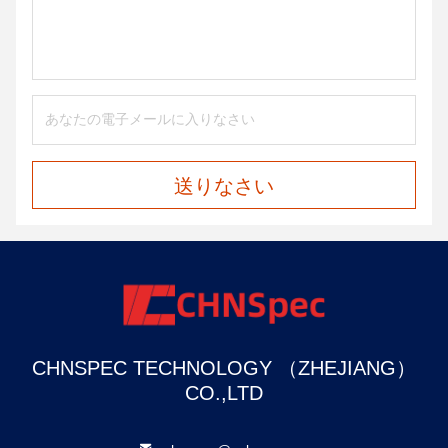
送りなさい
CHNSPEC TECHNOLOGY （ZHEJIANG）
CO.,LTD