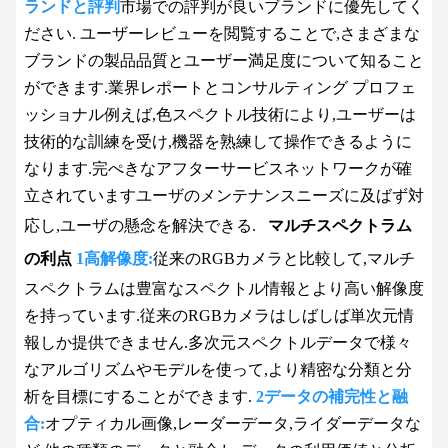
ランドと評判
市場での評判が良いブランドに優先してく
ださい. ユーザーレビューを閲覧することで,さまざまな
ブランドの製品品質とユーザー満足度について知ること
ができます.業界レポートとコンサルティング プロフェ
ッショナル例えば,色スペクトル技術により,ユーザーは
技術的な訓練を受け,機器を熟練して操作できるように
なります.完ぺきなアフターサービスネットワークが確
立されていますユーザのメンテナンスニーズに及ばず対
応し,ユーザの懸念を解決できる.
マルチスペクトラム
の利点
1高解像度:
従来のRGBカメラと比較して,マルチ
スペクトラムは豊富なスペクトル情報とより高い解像度
を持っています.従来のRGBカメラはしばしば単次元情
報しか提供できません.多次元スペクトルデータで様々
なアルゴリズムやモデルを使って,より精密な分類と分
析を目標にすることができます.
2データの補完性と融
合:
オプティカル画像,レーダーデータ,ライダーデータな