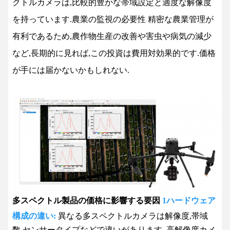
クトルカメラは,比較的豊かな帯域設定と適度な解像度
を持っています.
農業の監視の必要性
精密な農業管理が
有利であるため,
農作物生産の改善や害虫や病気の減少
など,長期的に見れば,この投資は費用対効果的です.価格
が手には届かないかもしれない.
多スペクトル製品の価格に影響する要因
1ハードウェア
構成の違い:
異なる多スペクトルカメラは解像度,帯域
数,センサータイプなどで違いがあります. 高解像度カメ