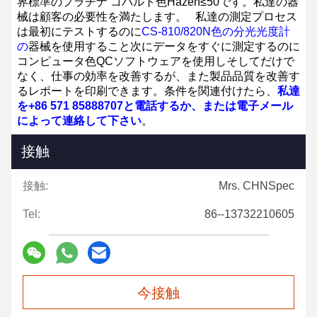
界標準のプラチナ コバルト色Hazen≤50です。私達の器
械は顧客の必要性を満たします。
私達の測定プロセス
は最初にテストするのに
CS-810/820N色の分光光度計
の
器械を使用すること次にデータをすぐに測定するのに
コンピュータ色QCソフトウェアを使用しそしてだけで
なく、仕事の効率を改善するが、また製品品質を改善す
るレポートを印刷できます。条件を関連付けたら、
私達
を+86 571 85888707と電話するか、または電子メール
によって連絡して下さい
。
接触
接触:
Mrs. CHNSpec
Tel:
86--13732210605
今接触