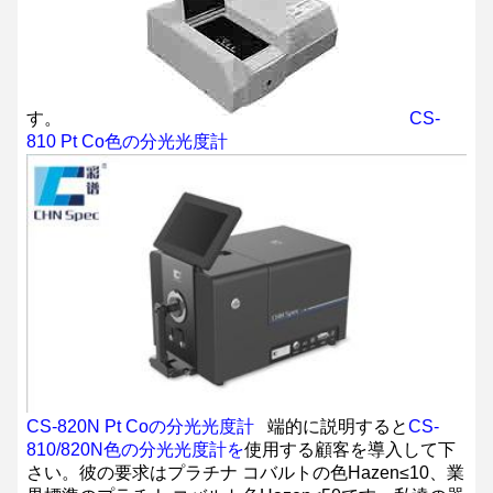
す。
CS-
810 Pt Co色の分光光度計
CS-820N Pt Coの分光光度計
端的に説明すると
CS-
810/820N色の分光光度計を
使用する顧客を導入して下
さい。彼の要求はプラチナ コバルトの色Hazen≤10、業