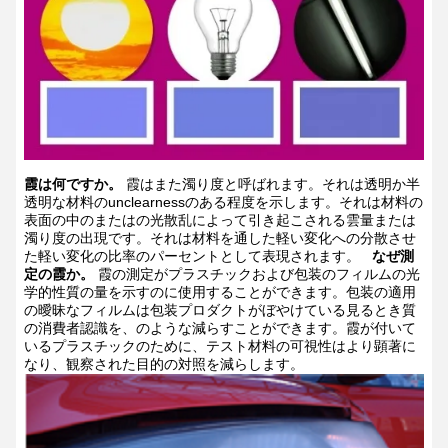
霞は何ですか。
霞はまた濁り度と呼ばれます。それは透明か半
透明な材料のunclearnessのある程度を示します。それは材料の
表面の中のまたはの光散乱によって引き起こされる雲量または
濁り度の出現です。それは材料を通した軽い変化への分散させ
た軽い変化の比率のパーセントとして表現されます。
なぜ測
定の霞か。
霞の測定がプラスチックおよび包装のフィルムの光
学的性質の量を示すのに使用することができます。包装の適用
の曖昧なフィルムは包装プロダクトがぼやけている見るとき質
の消費者認識を、のような減らすことができます。霞が付いて
いるプラスチックのために、テスト材料の可視性はより顕著に
なり、観察された目的の対照を減らします。