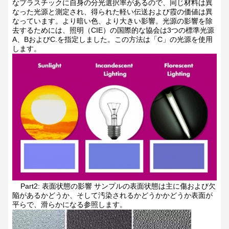
なプラスチックに自身の分光選択率があるので、同じ材料は異
なった光源と測定され、得られた軽い伝送および霞の価値は異
なっています。より暗い色、より大きい影響。光源の影響を除
去するためには、照明（CIE）の国際的な協会は3つの標準光源
A、BおよびC.を指定しました。この方法は「C」の光源を使用
します。
Part2:
表面状態の影響
サンプルの表面状態は主に傷および欠
陥があるかどうか、そして汚染されるかどうかかどうか表面が
平らで、滑らかになる参照します。