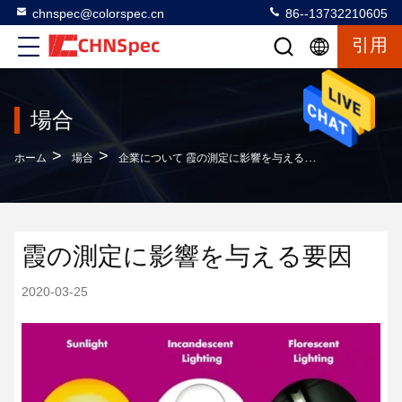
chnspec@colorspec.cn
86--13732210605
引用
場合
>
>
ホーム
場合
企業について 霞の測定に影響を与える要因
霞の測定に影響を与える要因
2020-03-25