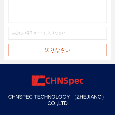
送りなさい
CHNSPEC TECHNOLOGY （ZHEJIANG）
CO.,LTD