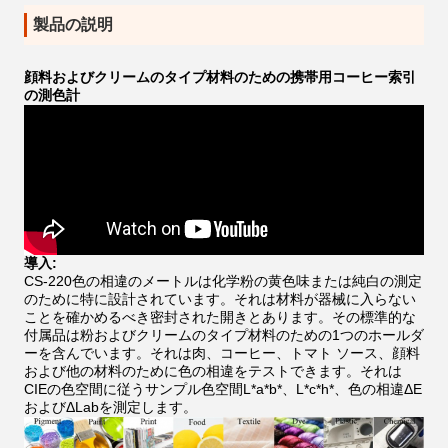
製品の説明
顔料およびクリームのタイプ材料のための携帯用コーヒー索引
の測色計
導入:
CS-220色の相違のメートルは化学粉の黄色味または純白の測定
のために特に設計されています。それは材料が器械に入らない
ことを確かめるべき密封された開きとあります。その標準的な
付属品は粉およびクリームのタイプ材料のための1つのホールダ
ーを含んでいます。それは肉、コーヒー、トマト ソース、顔料
および他の材料のために色の相違をテストできます。それは
CIEの色空間に従うサンプル色空間L*a*b*、L*c*h*、色の相違ΔE
およびΔLabを測定します。