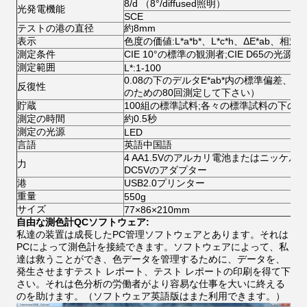
8/d （8°/diffused照明）
光発電機能
SCE
テストの港の直径
約8mm
表示
色度の価値:L*a*b*、L*c*h、ΔE*ab、
測定条件
CIE 10°の標準の観測者;CIE D65の光源
測定範囲
L*:1-100
0.08の下のデルタE*ab*内の標準偏差
反復性
のための80回測定して下さい）
貯蔵
100組の標準試料;各々の標準試料の下の1
測定の時間
約0.5秒
測定の光源
LED
言語
英語中国語
4 AA1.5Vのアルカリ電池またはニッケル金
力
DC5Vのアダプター
港
USB2.0プリンター
重量
550g
サイズ
77×86×210mm
自由な測色計QCソフトウェア:
私達の装置は成長したPC管理ソフトウェアとあります。それは
PCによって測色計を接続できます。ソフトウェアによって、私
達は救うことができ、色データを管理するために、データを、
発生させますテスト レポート、テスト レポートの印刷を得て下
さい。それは色分析の労働者がより容易な仕事を大いに終える
のを助けます。（ソフトウェア英語版はまた利用できます。）