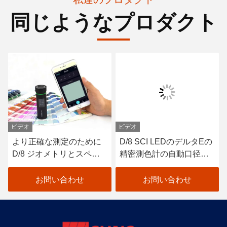
同じようなプロダクト
ビデオ
ビデオ
より正確な測定のために
D/8 SCI LEDのデルタEの
D/8 ジオメトリとスペク
精密測色計の自動口径測
トルセンサーを搭載した
定 ペンキ色の検光子
カラーメーターPro
お問い合わせ
お問い合わせ