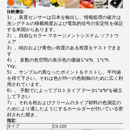
比較優位:
1）。装置センサーは日本を輸出し、情報処理の破片は
光シグナルの移載精度および電気的信号の安定性を保証
する米国からあります。
2）。自由なカラー マネージメントシステム ソフトウ
ェア
3）。純白および黄色い程度のある程度をテストできま
す
4）。 多数の色空間の表示色の価値:L*a*b、L*c*h、
Yxy。
5）。サンプルの異なったポイントをテストし、平均値
を得て下さい。それは色が均一の色制御のために広く利
用されています。
6）。 手動でによってプロトタイプ データL*a*b*を確立
して下さい
7）。それを粉およびクリームのタイプ材料の色測定の
ためにより適したようにするホールダーが付いている密
封された開き。
指定:
タイプ
CS-220