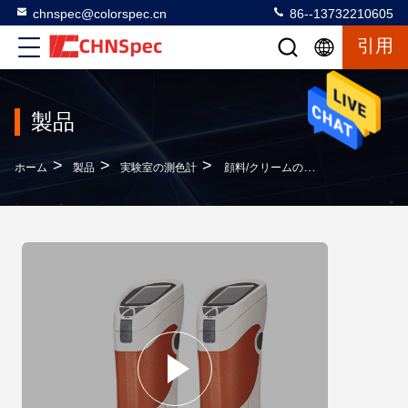
chnspec@colorspec.cn
86--13732210605
引用
製品
>
>
>
ホーム
製品
実験室の測色計
顔料/クリームのタイプ材料のためのコーヒー索引の実験室の測色計CS-220