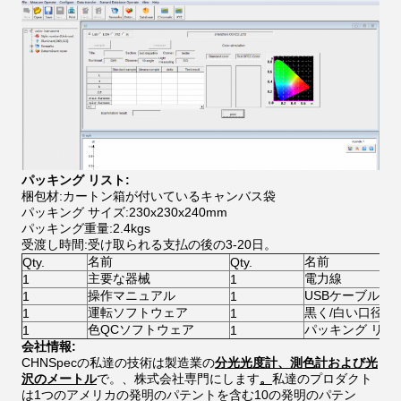
パッキング リスト:
梱包材:カートン箱が付いているキャンバス袋
パッキング サイズ:230x230x240mm
パッキング重量:2.4kgs
受渡し時間:受け取られる支払の後の3-20日。
名前
名前
Qty.
Qty.
主要な器械
電力線
1
1
操作マニュアル
USBケーブル
1
1
運転ソフトウェア
黒く/白い口径測
1
1
色QCソフトウェア
パッキング リス
1
1
会社情報:
CHNSpecの私達の技術は製造業の
分光光度計、測色計および光
沢のメートル
で。、株式会社専門にします
。
私達のプロダクト
は1つのアメリカの発明のパテントを含む10の発明のパテン